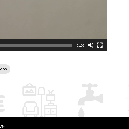
01:02
ions
29