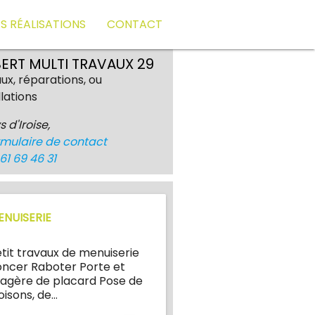
S RÉALISATIONS
CONTACT
BERT MULTI TRAVAUX 29
ux, réparations, ou
llations
 d'Iroise,
rmulaire de contact
61 69 46 31
ENUISERIE
tit travaux de menuiserie
ncer Raboter Porte et
agère de placard Pose de
oisons, de…