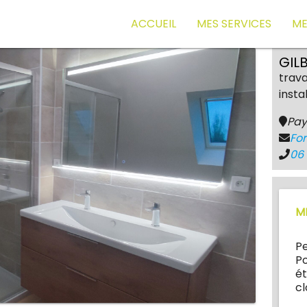
ACCUEIL
MES SERVICES
ME
GIL
trava
insta
Pays
Fo
06 
M
Pe
Po
ét
cl