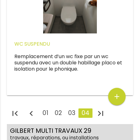
WC SUSPENDU
Remplacement d’un wc fixe par un wc
suspendu avec un double habillage placo et
isolation pour le phonique.
add
first_page
chevron_left
last_page
01
02
03
04
GILBERT MULTI TRAVAUX 29
travaux, réparations, ou installations